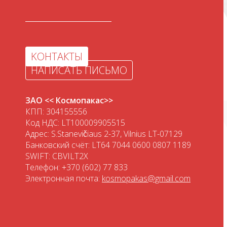
KОНТАКТЫ
НАПИСАТЬ ПИСЬМО
ЗАО << Космопакас>>
КПП: 304155556
Код НДС: LT100009905515
Адрес: S.Stanevičiaus 2-37, Vilnius LT-07129
Банковский счёт: LT64 7044 0600 0807 1189
SWIFT: CBVILT2X
Телефон: +370 (602) 77 833
Электронная почта:
kosmopakas@gmail.com